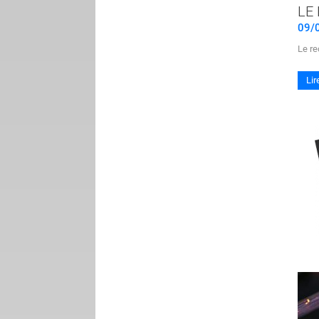
LE
09/
Le r
Lir