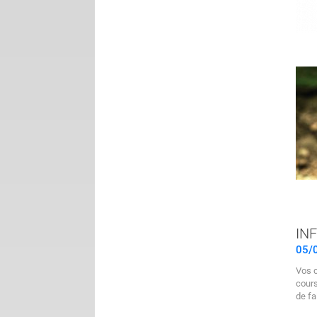
IN
05/
Vos c
cours
de fa