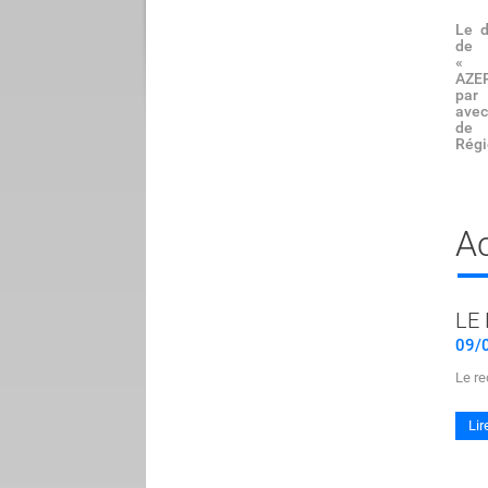
Le d
de
« 
AZER
par
avec
de
Régi
Ac
LE
09/
Le r
Lir