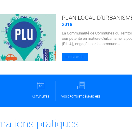
PLAN LOCAL D'URBANISM
2018
La Communauté de Communes du Territoire
compétente en matière d'urbanisme, a pour
(P.L.U.), engagée par la commune...
Lire la suite
ACTUALITÉS
VOS DROITS ET DÉMARCHES
mations pratiques