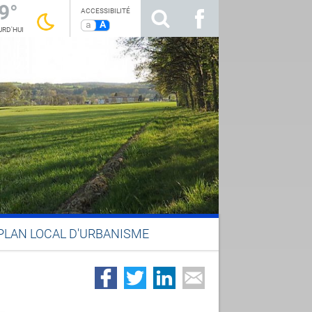
9°
ACCESSIBILITÉ
a
A
RD'HUI
PLAN LOCAL D'URBANISME