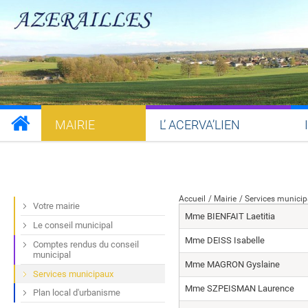
MAIRIE
L’ ACERVA’LIEN
Partager sur Facebook
Partager sur Twitt
Partager s
Par
Accueil
Mairie
Services munici
Votre mairie
Mme BIENFAIT Laetitia
Le conseil municipal
Mme DEISS Isabelle
Comptes rendus du conseil
municipal
Mme MAGRON Gyslaine
Services municipaux
Mme SZPEISMAN Laurence
Plan local d'urbanisme