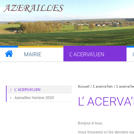
MAIRIE
L’ ACERVA’LIEN
Partager sur Facebook
Partager sur Twitt
Partager s
Par
Accueil
L’ acerva’lien
L’ acerva’li
L’ ACERVA’LIEN
L’ ACERVA
Azerailles Horizon 2020
Bonjour à tous,
Vous trouverez ici les derniers 