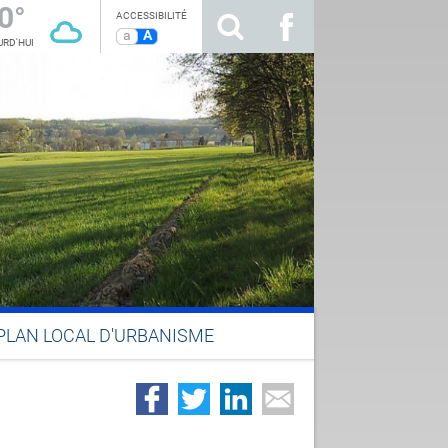
0°
ACCESSIBILITÉ
a
A
RD'HUI
PLAN LOCAL D'URBANISME