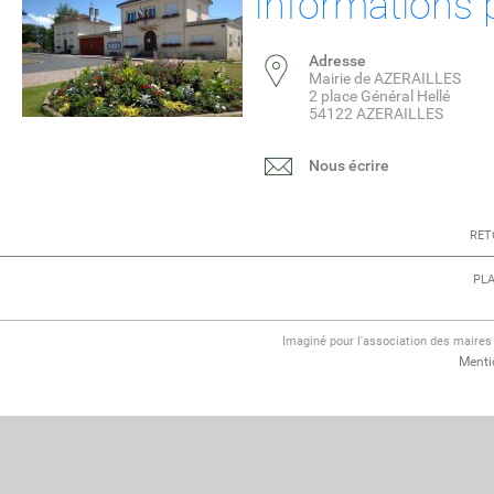
Informations 
Adresse
Mairie de AZERAILLES
2 place Général Hellé
54122 AZERAILLES
Nous écrire
RET
PLA
Imaginé pour l'association des maire
Menti